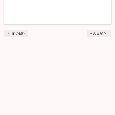
chevron_left
navigate_next
前の日記
次の日記