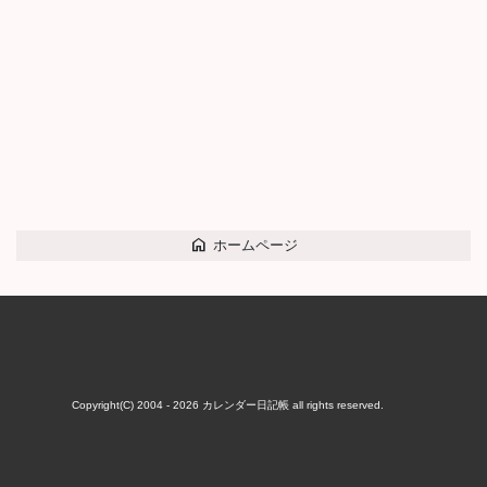
home
ホームページ
Copyright(C) 2004 - 2026
カレンダー日記帳
all rights reserved.