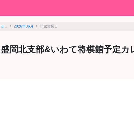
...
2026年06月
開館営業日
連)盛岡北支部&いわて将棋館予定カ