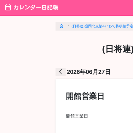
calendar_month
カレンダー日記帳
home
(日将連)盛岡北支部&いわて将棋館予定カ 
(日将
arrow_back_ios
2026年06月27日
開館営業日
開館営業日