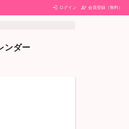
login
person_add
ログイン
会員登録（無料）
レンダー