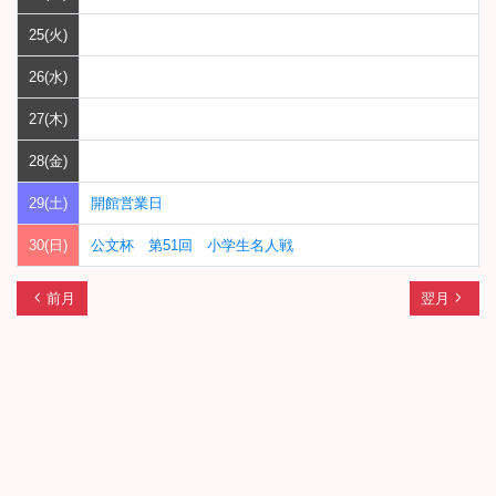
25(火)
26(水)
27(木)
28(金)
29(土)
開館営業日
30(日)
公文杯 第51回 小学生名人戦
chevron_left
navigate_next
前月
翌月