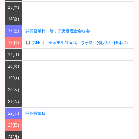
13(木)
14(金)
15(土)
開館営業日 岩手県支部連合会総会
image
16(日)
第55回 全国支部対抗戦 県予選 (個人戦・団体戦)
17(月)
18(火)
19(水)
20(木)
21(金)
22(土)
開館営業日
23(日)
24(月)