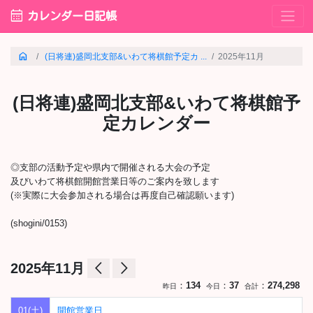
calendar_month
カレンダー日記帳
home
(日将連)盛岡北支部&いわて将棋館予定カ ...
2025年11月
(日将連)盛岡北支部&いわて将棋館予
定カレンダー
◎支部の活動予定や県内で開催される大会の予定
及びいわて将棋館開館営業日等のご案内を致します
(※実際に大会参加される場合は再度自己確認願います)
(shogini/0153)
arrow_back_ios
arrow_forward_ios
2025年11月
：
134
：
37
：
274,298
昨日
今日
合計
01(土)
開館営業日