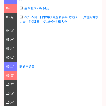
image
02(日)
盛岡北支部月例会
image
03(月)
◎第25回 日本将棋連盟岩手県北支部 二戸場所将棋
大会 ◎第1回 櫻山神社将棋大会
04(火)
05(水)
06(木)
07(金)
08(土)
開館営業日
09(日)
10(月)
11(火)
12(水)