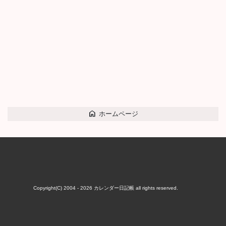
home
ホームページ
Copyright(C) 2004 - 2026
カレンダー日記帳
all rights reserved.