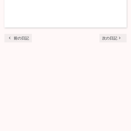
chevron_left
navigate_next
前の日記
次の日記