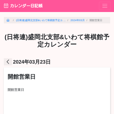
calendar_month
カレンダー日記帳
home
(日将連)盛岡北支部&いわて将棋館予定カ ...
2024年03月
開館営業日
(日将連)盛岡北支部&いわて将棋館予
定カレンダー
arrow_back_ios
2024年03月23日
開館営業日
開館営業日